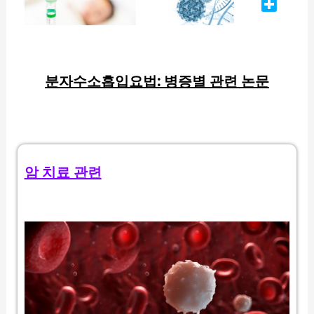
분자수소흡입요법: 병증별 관련 논문
암 치료 관련