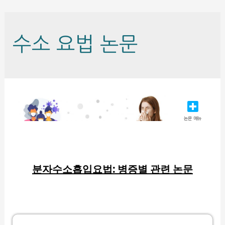
수소 요법 논문
논문 메뉴
분자수소흡입요법: 병증별 관련 논문