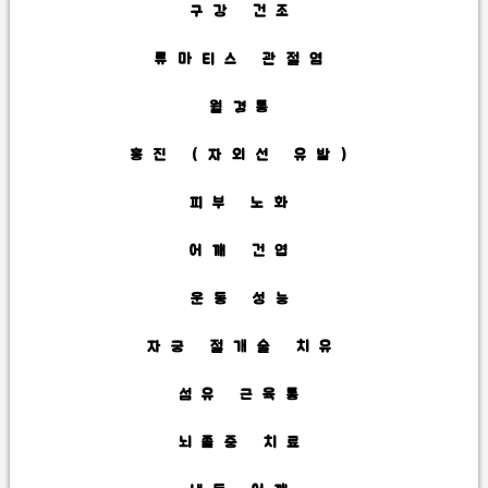
구강 건조
류마티스 관절염
월경통
홍진 (자외선 유발)
피부 노화
어깨 건엽
운동 성능
자궁 절개술 치유
섬유 근육통
뇌졸중 치료