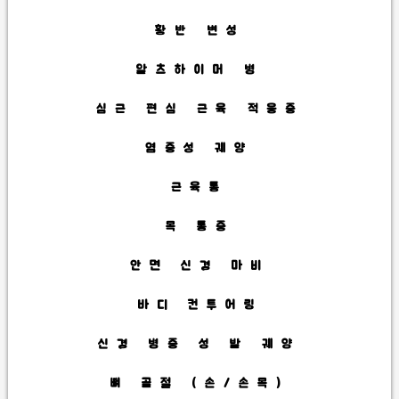
황반 변성
알츠하이머 병
심근 편심 근육 적응증
염증성 궤양
근육통
목 통증
안면 신경 마비
바디 컨투어링
신경 병증 성 발 궤양
뼈 골절 (손/손목)