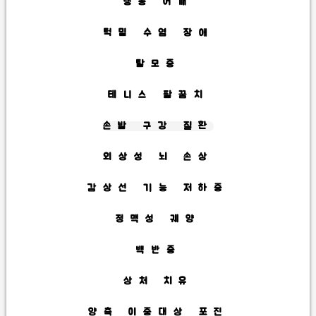
냉동 어깨
턱밑 수염 장애
탈모증
테니스 팔꿈치
손발 구강 질환
외상성 뇌 손상
감상선 기능 저하증
정맥성 궤양
백반증
상처 치유
양측 이중대상 포진