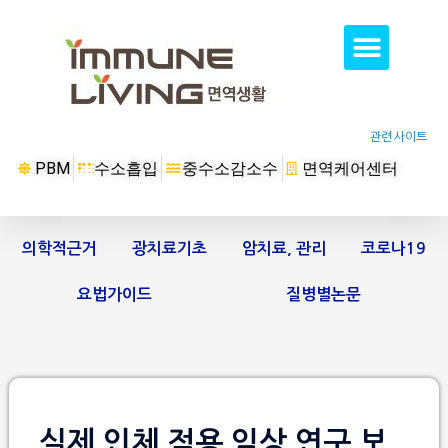
관련 사이트
PBM
수소흡입
중수소감소수
면역케어센터
의학적근거
광치료기초
암치료, 관리
코로나19
요법가이드
질병별논문
실제 인체 적용 임상 연구 보