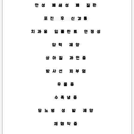
만성 폐쇄성 폐 질환
포진 후 신경통
치과용 임플란트 안정성
압력 궤양
상아질 과민증
방사선 피부염
우울증
수족냉증
당뇨병 성 발 궤양
재협착증