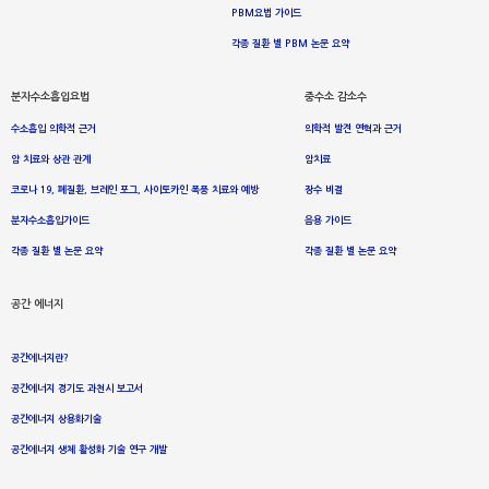
PBM요법 가이드
각종 질환 별 PBM 논문 요약
분자수소흡입요법
중수소 감소수
수소흡입 의학적 근거
의학적 발견 연혁과 근거
암 치료와 상관 관계
암치료
코로나 19, 폐질환, 브레인 포그, 사이토카인 폭풍 치료와 예방
장수 비결
분자수소흡입가이드
음용 가이드
각종 질환 별 논문 요약
각종 질환 별 논문 요약
공간 에너지
공간에너지란?
공간에너지 경기도 과천시 보고서
공간에너지 상용화기술
공간에너지 생체 활성화 기술 연구 개발