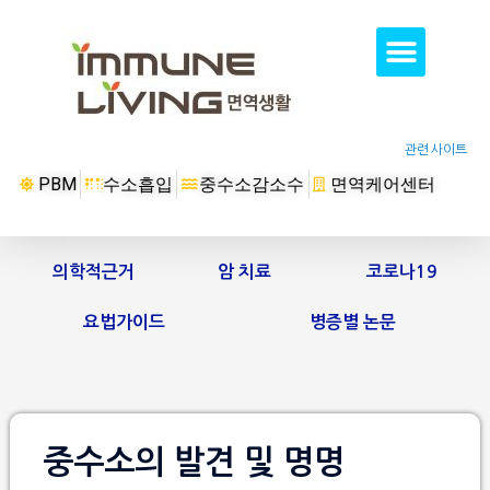
관련 사이트
PBM
수소흡입
중수소감소수
면역케어센터
의학적근거
암 치료
코로나19
요법가이드
병증별 논문
중수소의 발견 및 명명