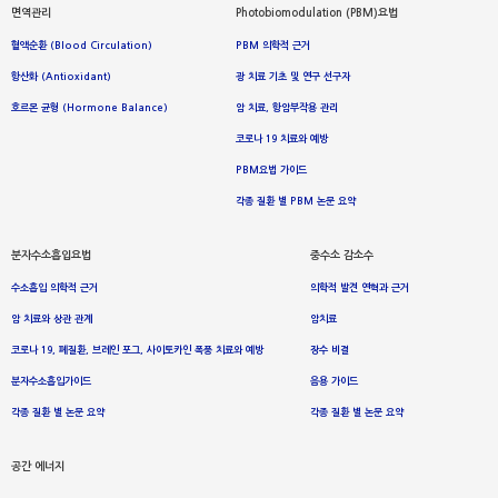
면역관리
Photobiomodulation (PBM)요법
혈액순환 (Blood Circulation)
PBM 의학적 근거
항산화 (Antioxidant)
광 치료 기초 및 연구 선구자
호르몬 균형 (Hormone Balance)
암 치료, 항암부작용 관리
코로나 19 치료와 예방
PBM요법 가이드
각종 질환 별 PBM 논문 요약
분자수소흡입요법
중수소 감소수
수소흡입 의학적 근거
의학적 발견 연혁과 근거
암 치료와 상관 관계
암치료
코로나 19, 폐질환, 브레인 포그, 사이토카인 폭풍 치료와 예방
장수 비결
분자수소흡입가이드
음용 가이드
각종 질환 별 논문 요약
각종 질환 별 논문 요약
공간 에너지