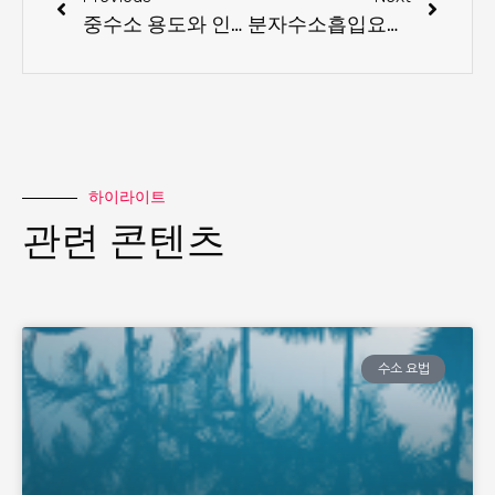
중수소 용도와 인체에 미치는 영향
분자수소흡입요법과 코로나-19
하이라이트
관련 콘텐츠
수소 요법