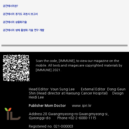
공간에너지란?
공간에너지 경기도 과천시 보고서
공간에너지 상용화기술
공간에너지 생체 활성화 기술 연구 개발
Scan the code, [IMMUNE], to view our magazine on the
mobile. All texts and images are copyrighted materials by
[IMMUNE] 2021.
Head Editor Youn Sung Lee External Editor Dong Geun
Shin (Head director at Haesung Cancer Hospital) Design
Heidi Lee
Publisher Mom Doctor
www.ipri.kr
Address 28 Gwangmyeong-ro Gwangmyeong-si,
Gyeonggi-do Phone +82-2-6080-1115
Registered no. 021-000003